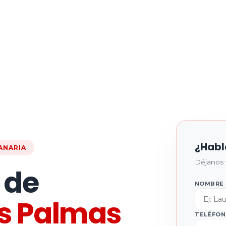
¿Hab
ANARIA
Déjanos 
 de
NOMBRE
s Palmas
TELÉFO